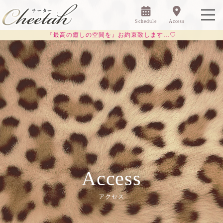
Schedule
Access
『最高の癒しの空間を』お約束致します…♡
Access
アクセス