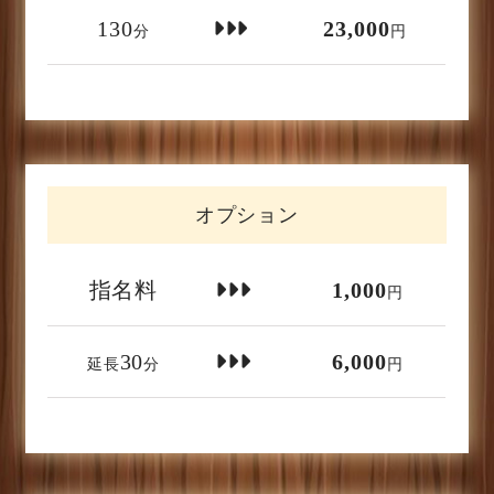
130
23,000
分
円
オプション
指名料
1,000
円
30
6,000
延長
分
円