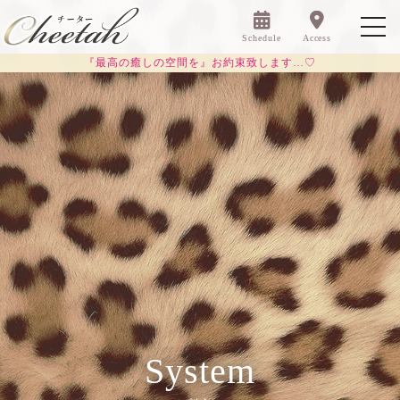
Schedule
Access
『最高の癒しの空間を』お約束致します…♡
System